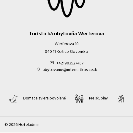
Turistická ubytovňa Werferova
Werferova 10
040 11 Košice Slovensko
+421903527457
ubytovanie@internatkosice.sk
Domáce zviera povolené
Pre skupiny
P
Pridať izbu
Potvrdiť výber
© 2026 Hoteladmin