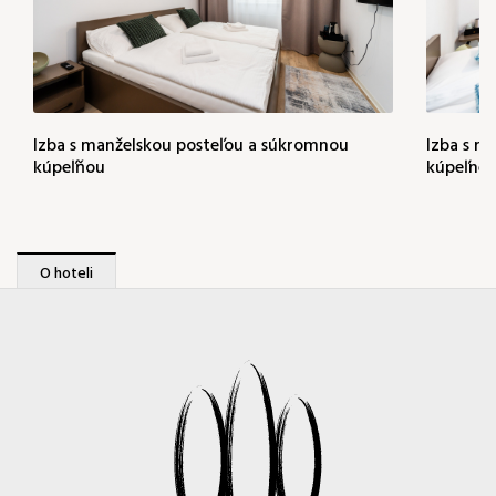
40 €
Izba s manželskou posteľou a súkromnou
Izba s m
kúpeľňou
kúpeľne
O hoteli